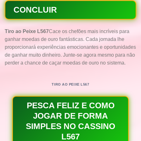
CONCLUIR
Tiro ao Peixe L567
Cace os chefões mais incríveis para
ganhar moedas de ouro fantásticas. Cada jornada lhe
proporcionará experiências emocionantes e oportunidades
de ganhar muito dinheiro. Junte-se agora mesmo para não
perder a chance de caçar moedas de ouro no sistema.
TIRO AO PEIXE L567
PESCA FELIZ E COMO
JOGAR DE FORMA
SIMPLES NO CASSINO
L567