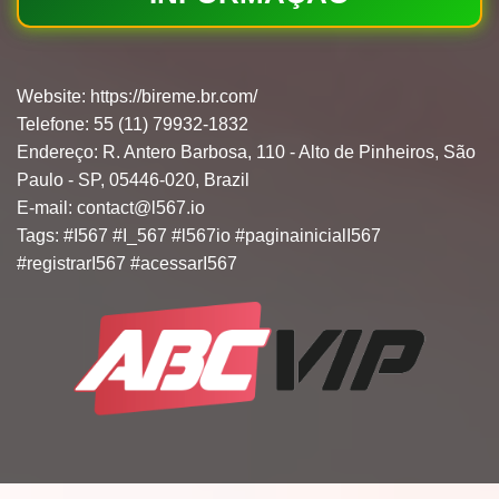
Website:
https://bireme.br.com/
Telefone: 55 (11) 79932-1832
Endereço: R. Antero Barbosa, 110 - Alto de Pinheiros, São
Paulo - SP, 05446-020, Brazil
E-mail:
contact@l567.io
Tags: #I567 #I_567 #l567io #paginainicialI567
#registrarI567 #acessarI567