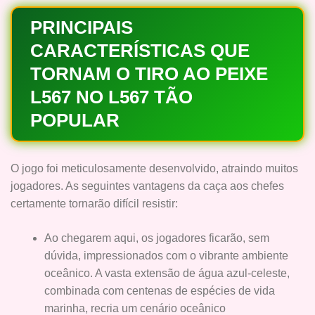
PRINCIPAIS
CARACTERÍSTICAS QUE
TORNAM O TIRO AO PEIXE
L567 NO L567 TÃO
POPULAR
O jogo foi meticulosamente desenvolvido, atraindo muitos
jogadores. As seguintes vantagens da caça aos chefes
certamente tornarão difícil resistir:
Ao chegarem aqui, os jogadores ficarão, sem
dúvida, impressionados com o vibrante ambiente
oceânico. A vasta extensão de água azul-celeste,
combinada com centenas de espécies de vida
marinha, recria um cenário oceânico