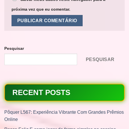
próxima vez que eu comentar.
Pesquisar
PESQUISAR
RECENT POSTS
Pôquer L567: Experiência Vibrante Com Grandes Prêmios
Online