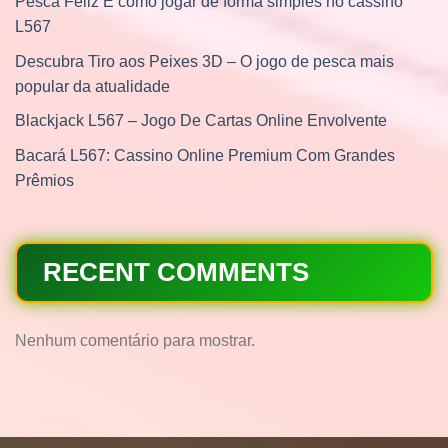
Pesca Feliz E como jogar de forma simples no cassino
L567
Descubra Tiro aos Peixes 3D – O jogo de pesca mais
popular da atualidade
Blackjack L567 – Jogo De Cartas Online Envolvente
Bacará L567: Cassino Online Premium Com Grandes
Prêmios
RECENT COMMENTS
Nenhum comentário para mostrar.