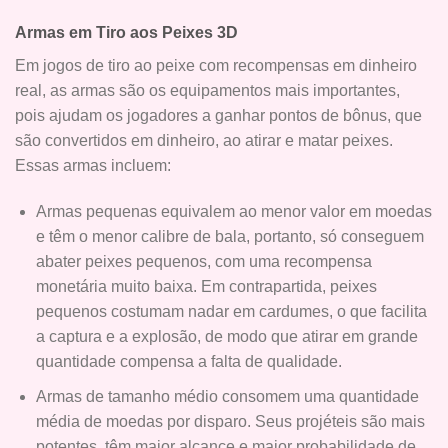
Armas em Tiro aos Peixes 3D
Em jogos de tiro ao peixe com recompensas em dinheiro
real, as armas são os equipamentos mais importantes,
pois ajudam os jogadores a ganhar pontos de bônus, que
são convertidos em dinheiro, ao atirar e matar peixes.
Essas armas incluem:
Armas pequenas equivalem ao menor valor em moedas
e têm o menor calibre de bala, portanto, só conseguem
abater peixes pequenos, com uma recompensa
monetária muito baixa. Em contrapartida, peixes
pequenos costumam nadar em cardumes, o que facilita
a captura e a explosão, de modo que atirar em grande
quantidade compensa a falta de qualidade.
Armas de tamanho médio consomem uma quantidade
média de moedas por disparo. Seus projéteis são mais
potentes, têm maior alcance e maior probabilidade de