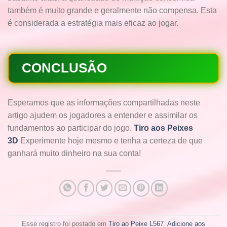
também é muito grande e geralmente não compensa. Esta
é considerada a estratégia mais eficaz ao jogar.
CONCLUSÃO
Esperamos que as informações compartilhadas neste
artigo ajudem os jogadores a entender e assimilar os
fundamentos ao participar do jogo.
Tiro aos Peixes
3D
Experimente hoje mesmo e tenha a certeza de que
ganhará muito dinheiro na sua conta!
Esse registro foi postado em
Tiro ao Peixe L567
.
Adicione aos