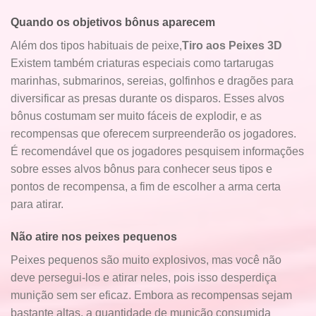
Quando os objetivos bônus aparecem
Além dos tipos habituais de peixe,
Tiro aos Peixes 3D
Existem também criaturas especiais como tartarugas
marinhas, submarinos, sereias, golfinhos e dragões para
diversificar as presas durante os disparos. Esses alvos
bônus costumam ser muito fáceis de explodir, e as
recompensas que oferecem surpreenderão os jogadores.
É recomendável que os jogadores pesquisem informações
sobre esses alvos bônus para conhecer seus tipos e
pontos de recompensa, a fim de escolher a arma certa
para atirar.
Não atire nos peixes pequenos
Peixes pequenos são muito explosivos, mas você não
deve persegui-los e atirar neles, pois isso desperdiça
munição sem ser eficaz. Embora as recompensas sejam
bastante altas, a quantidade de munição consumida