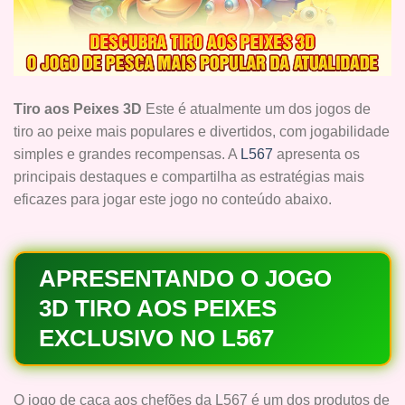
Tiro aos Peixes 3D
Este é atualmente um dos jogos de
tiro ao peixe mais populares e divertidos, com jogabilidade
simples e grandes recompensas. A
L567
apresenta os
principais destaques e compartilha as estratégias mais
eficazes para jogar este jogo no conteúdo abaixo.
APRESENTANDO O JOGO
3D TIRO AOS PEIXES
EXCLUSIVO NO L567
O jogo de caça aos chefões da L567 é um dos produtos de