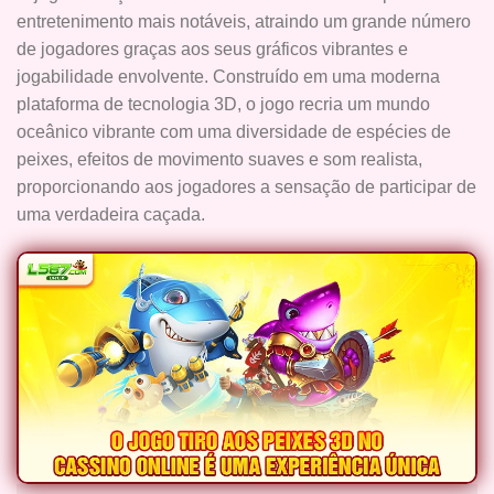
entretenimento mais notáveis, atraindo um grande número
de jogadores graças aos seus gráficos vibrantes e
jogabilidade envolvente. Construído em uma moderna
plataforma de tecnologia 3D, o jogo recria um mundo
oceânico vibrante com uma diversidade de espécies de
peixes, efeitos de movimento suaves e som realista,
proporcionando aos jogadores a sensação de participar de
uma verdadeira caçada.