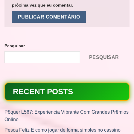
próxima vez que eu comentar.
Pesquisar
PESQUISAR
RECENT POSTS
Pôquer L567: Experiência Vibrante Com Grandes Prêmios
Online
Pesca Feliz E como jogar de forma simples no cassino