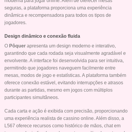
moderna para jogar online. Além de oferecer mesas
seguras, a plataforma proporciona uma experiência
dinâmica e recompensadora para todos os tipos de
jogadores.
Design dinâmico e conexão fluida
O
Pôquer
apresenta um design moderno e interativo,
garantindo que cada rodada seja visualmente agradável e
envolvente. A interface foi desenvolvida para ser intuitiva,
permitindo que jogadores naveguem facilmente entre
mesas, modos de jogo e estatísticas. A plataforma também
oferece conexão estável, evitando interrupções e atrasos
durante as partidas, mesmo em jogos com múltiplos
participantes simultâneos.
Cada carta e ação é exibida com precisão, proporcionando
uma experiência realista de cassino online. Além disso, a
L567 oferece recursos como histórico de mãos, chat em