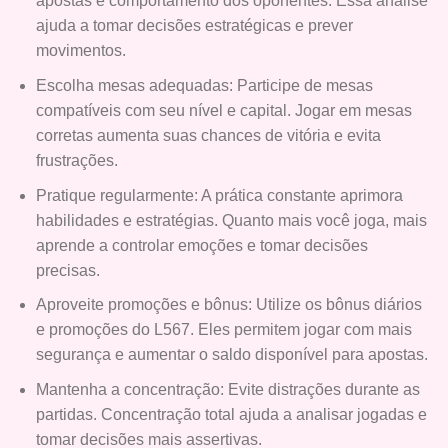
apostas e comportamento dos oponentes. Essa análise
ajuda a tomar decisões estratégicas e prever
movimentos.
Escolha mesas adequadas: Participe de mesas
compatíveis com seu nível e capital. Jogar em mesas
corretas aumenta suas chances de vitória e evita
frustrações.
Pratique regularmente: A prática constante aprimora
habilidades e estratégias. Quanto mais você joga, mais
aprende a controlar emoções e tomar decisões
precisas.
Aproveite promoções e bônus: Utilize os bônus diários
e promoções do L567. Eles permitem jogar com mais
segurança e aumentar o saldo disponível para apostas.
Mantenha a concentração: Evite distrações durante as
partidas. Concentração total ajuda a analisar jogadas e
tomar decisões mais assertivas.