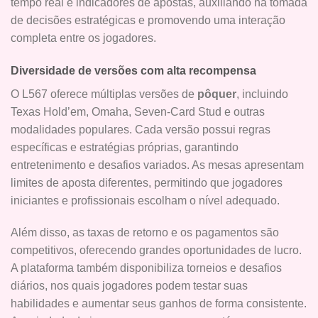
tempo real e indicadores de apostas, auxiliando na tomada
de decisões estratégicas e promovendo uma interação
completa entre os jogadores.
Diversidade de versões com alta recompensa
O L567 oferece múltiplas versões de
pôquer
, incluindo
Texas Hold’em, Omaha, Seven-Card Stud e outras
modalidades populares. Cada versão possui regras
específicas e estratégias próprias, garantindo
entretenimento e desafios variados. As mesas apresentam
limites de aposta diferentes, permitindo que jogadores
iniciantes e profissionais escolham o nível adequado.
Além disso, as taxas de retorno e os pagamentos são
competitivos, oferecendo grandes oportunidades de lucro.
A plataforma também disponibiliza torneios e desafios
diários, nos quais jogadores podem testar suas
habilidades e aumentar seus ganhos de forma consistente.