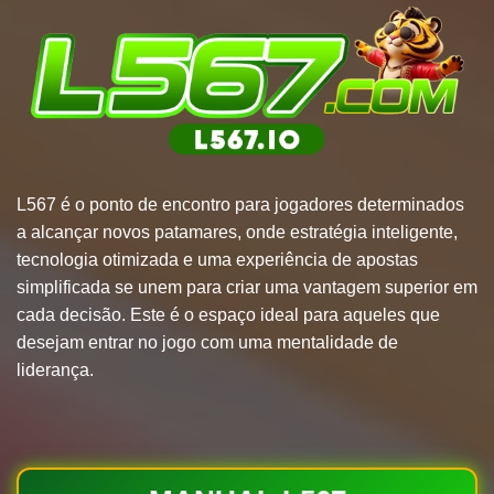
L567
é o ponto de encontro para jogadores determinados
a alcançar novos patamares, onde estratégia inteligente,
tecnologia otimizada e uma experiência de apostas
simplificada se unem para criar uma vantagem superior em
cada decisão. Este é o espaço ideal para aqueles que
desejam entrar no jogo com uma mentalidade de
liderança.