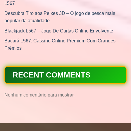
L567
Descubra Tiro aos Peixes 3D – O jogo de pesca mais
popular da atualidade
Blackjack L567 – Jogo De Cartas Online Envolvente
Bacará L567: Cassino Online Premium Com Grandes
Prêmios
RECENT COMMENTS
Nenhum comentário para mostrar.