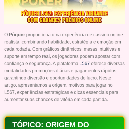
O
Pôquer
proporciona uma experiência de cassino online
realista, combinando habilidade, estratégia e emoção em
cada rodada. Com gráficos dinâmicos, mesas intuitivas e
suporte em tempo real, os jogadores podem apostar com
confiança e segurança. A plataforma
L567
oferece diversas
modalidades promoções diárias e pagamentos rápidos,
garantindo diversão e oportunidades de lucro. Neste
artigo, apresentamos a origem, motivos para jogar no
L567, experiências estratégicas e dicas essenciais para
aumentar suas chances de vitória em cada partida.
TÓPICO: ORIGEM DO