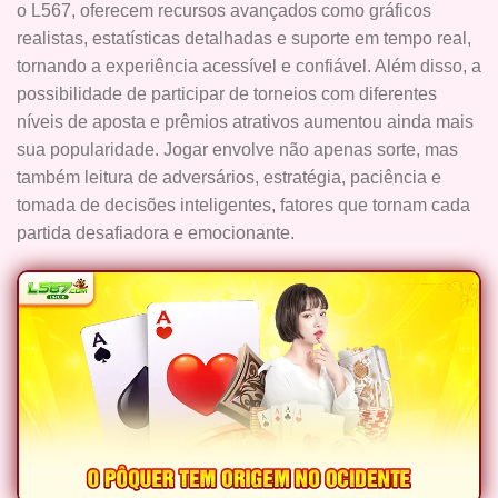
o L567, oferecem recursos avançados como gráficos
realistas, estatísticas detalhadas e suporte em tempo real,
tornando a experiência acessível e confiável. Além disso, a
possibilidade de participar de torneios com diferentes
níveis de aposta e prêmios atrativos aumentou ainda mais
sua popularidade. Jogar envolve não apenas sorte, mas
também leitura de adversários, estratégia, paciência e
tomada de decisões inteligentes, fatores que tornam cada
partida desafiadora e emocionante.