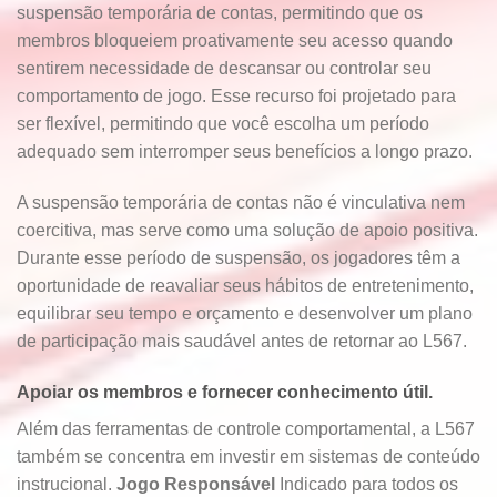
suspensão temporária de contas, permitindo que os
membros bloqueiem proativamente seu acesso quando
sentirem necessidade de descansar ou controlar seu
comportamento de jogo. Esse recurso foi projetado para
ser flexível, permitindo que você escolha um período
adequado sem interromper seus benefícios a longo prazo.
A suspensão temporária de contas não é vinculativa nem
coercitiva, mas serve como uma solução de apoio positiva.
Durante esse período de suspensão, os jogadores têm a
oportunidade de reavaliar seus hábitos de entretenimento,
equilibrar seu tempo e orçamento e desenvolver um plano
de participação mais saudável antes de retornar ao L567.
Apoiar os membros e fornecer conhecimento útil.
Além das ferramentas de controle comportamental, a L567
também se concentra em investir em sistemas de conteúdo
instrucional.
Jogo Responsável
Indicado para todos os