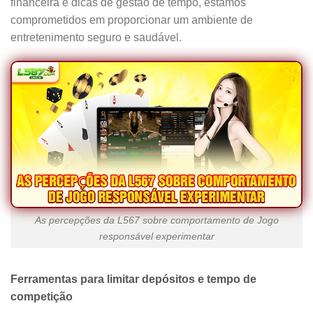
financeira e dicas de gestão de tempo, estamos
comprometidos em proporcionar um ambiente de
entretenimento seguro e saudável.
As percepções da L567 sobre comportamento de Jogo
responsável experimentar
Ferramentas para limitar depósitos e tempo de
competição