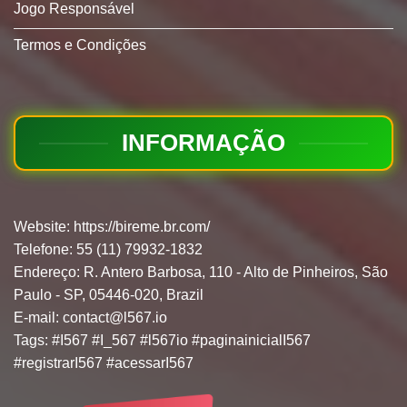
Jogo Responsável
Termos e Condições
INFORMAÇÃO
Website:
https://bireme.br.com/
Telefone: 55 (11) 79932-1832
Endereço: R. Antero Barbosa, 110 - Alto de Pinheiros, São
Paulo - SP, 05446-020, Brazil
E-mail:
contact@l567.io
Tags: #I567 #I_567 #l567io #paginainicialI567
#registrarI567 #acessarI567