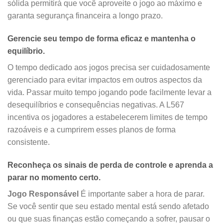
sólida permitirá que você aproveite o jogo ao máximo e
garanta segurança financeira a longo prazo.
Gerencie seu tempo de forma eficaz e mantenha o
equilíbrio.
O tempo dedicado aos jogos precisa ser cuidadosamente
gerenciado para evitar impactos em outros aspectos da
vida. Passar muito tempo jogando pode facilmente levar a
desequilíbrios e consequências negativas. A L567
incentiva os jogadores a estabelecerem limites de tempo
razoáveis ​​e a cumprirem esses planos de forma
consistente.
Reconheça os sinais de perda de controle e aprenda a
parar no momento certo.
Jogo Responsável
É importante saber a hora de parar.
Se você sentir que seu estado mental está sendo afetado
ou que suas finanças estão começando a sofrer, pausar o