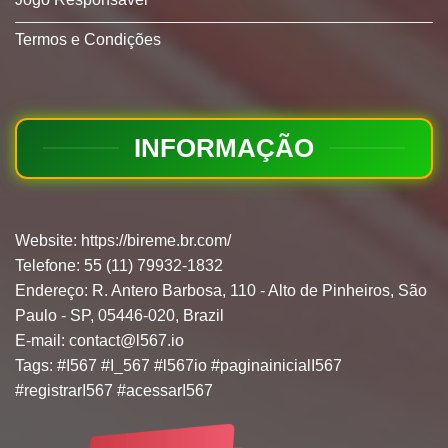
Termos e Condições
INFORMAÇÃO
Website:
https://bireme.br.com/
Telefone: 55 (11) 79932-1832
Endereço: R. Antero Barbosa, 110 - Alto de Pinheiros, São
Paulo - SP, 05446-020, Brazil
E-mail:
contact@l567.io
Tags: #I567 #I_567 #l567io #paginainicialI567
#registrarI567 #acessarI567