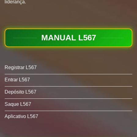
liderança.
MANUAL L567
Registrar L567
Entrar L567
Depósito L567
Saque L567
Aplicativo L567