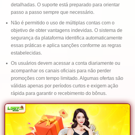
detalhadas. O suporte está preparado para orientar
passo a passo sempre que necessário.
Não é permitido o uso de múltiplas contas com o
objetivo de obter vantagens indevidas. O sistema de
segurança da plataforma identifica automaticamente
essas práticas e aplica sanções conforme as regras
estabelecidas.
Os usuários devem acessar a conta diariamente ou
acompanhar os canais oficiais para não perder
promoções com tempo limitado. Algumas ofertas são
válidas apenas por períodos curtos e exigem ação
rápida para garantir o recebimento do bônus.