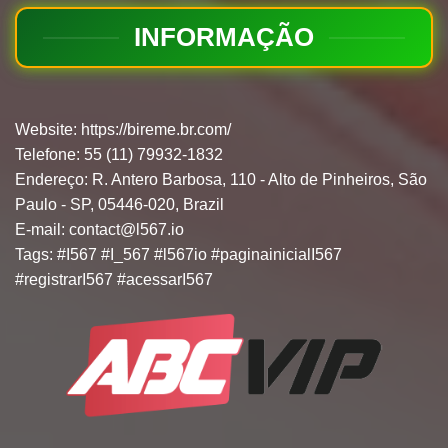
INFORMAÇÃO
Website:
https://bireme.br.com/
Telefone: 55 (11) 79932-1832
Endereço: R. Antero Barbosa, 110 - Alto de Pinheiros, São
Paulo - SP, 05446-020, Brazil
E-mail:
contact@l567.io
Tags: #I567 #I_567 #l567io #paginainicialI567
#registrarI567 #acessarI567