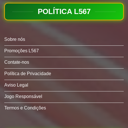
POLÍTICA L567
Sobre nós
Promoções L567
Contate-nos
Política de Privacidade
Aviso Legal
Jogo Responsável
Termos e Condições