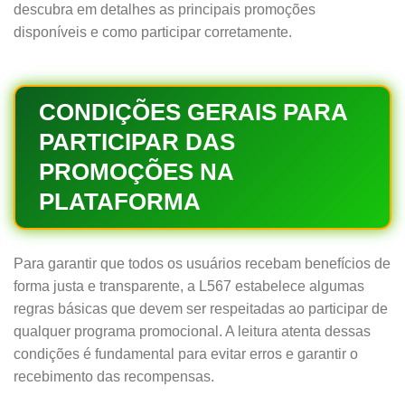
descubra em detalhes as principais promoções
disponíveis e como participar corretamente.
CONDIÇÕES GERAIS PARA
PARTICIPAR DAS
PROMOÇÕES NA
PLATAFORMA
Para garantir que todos os usuários recebam benefícios de
forma justa e transparente, a L567 estabelece algumas
regras básicas que devem ser respeitadas ao participar de
qualquer programa promocional. A leitura atenta dessas
condições é fundamental para evitar erros e garantir o
recebimento das recompensas.