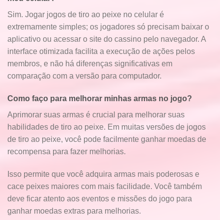
Sim. Jogar jogos de tiro ao peixe no celular é
extremamente simples; os jogadores só precisam baixar o
aplicativo ou acessar o site do cassino pelo navegador. A
interface otimizada facilita a execução de ações pelos
membros, e não há diferenças significativas em
comparação com a versão para computador.
Como faço para melhorar minhas armas no jogo?
Aprimorar suas armas é crucial para melhorar suas
habilidades de tiro ao peixe. Em muitas versões de jogos
de tiro ao peixe, você pode facilmente ganhar moedas de
recompensa para fazer melhorias.
Isso permite que você adquira armas mais poderosas e
cace peixes maiores com mais facilidade. Você também
deve ficar atento aos eventos e missões do jogo para
ganhar moedas extras para melhorias.