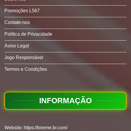
Promoções L567
Contate-nos
Política de Privacidade
Aviso Legal
Jogo Responsável
Termos e Condições
INFORMAÇÃO
Website:
https://bireme.br.com/