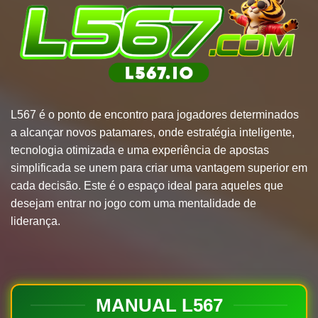
L567
é o ponto de encontro para jogadores determinados
a alcançar novos patamares, onde estratégia inteligente,
tecnologia otimizada e uma experiência de apostas
simplificada se unem para criar uma vantagem superior em
cada decisão. Este é o espaço ideal para aqueles que
desejam entrar no jogo com uma mentalidade de
liderança.
MANUAL L567