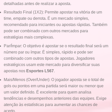
detalhadas antes de realizar a aposta.
Resultado Final (1X2): Permite apostar na vitória de um
time, empate ou derrota. É um mercado simples,
recomendado para iniciantes ou apostas rápidas. Também
pode ser combinado com outros mercados para
estratégias mais complexas.
Par/Ímpar: O objetivo é apostar se o resultado final será um
número par ou ímpar. É simples, rápido e pode ser
combinado com outros tipos de apostas. Jogadores
estratégicos usam este mercado para diversificar suas
apostas nos
Esportes L567
.
Mais/Menos (Over/Under): O jogador aposta se o total de
gols ou pontos em uma partida será maior ou menor que
um valor definido. É excelente para quem analisa
tendências e desempenhos anteriores das equipes. Exige
atenção às estatísticas para aumentar as chances de
acerto.