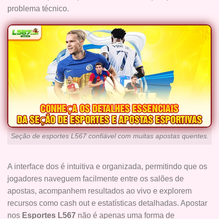
problema técnico.
Seção de esportes L567 confiável com muitas apostas quentes.
A interface dos é intuitiva e organizada, permitindo que os
jogadores naveguem facilmente entre os salões de
apostas, acompanhem resultados ao vivo e explorem
recursos como cash out e estatísticas detalhadas. Apostar
nos
Esportes L567
não é apenas uma forma de