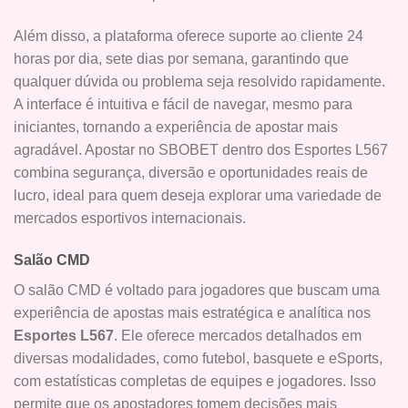
Além disso, a plataforma oferece suporte ao cliente 24
horas por dia, sete dias por semana, garantindo que
qualquer dúvida ou problema seja resolvido rapidamente.
A interface é intuitiva e fácil de navegar, mesmo para
iniciantes, tornando a experiência de apostar mais
agradável. Apostar no SBOBET dentro dos Esportes L567
combina segurança, diversão e oportunidades reais de
lucro, ideal para quem deseja explorar uma variedade de
mercados esportivos internacionais.
Salão CMD
O salão CMD é voltado para jogadores que buscam uma
experiência de apostas mais estratégica e analítica nos
Esportes L567
. Ele oferece mercados detalhados em
diversas modalidades, como futebol, basquete e eSports,
com estatísticas completas de equipes e jogadores. Isso
permite que os apostadores tomem decisões mais