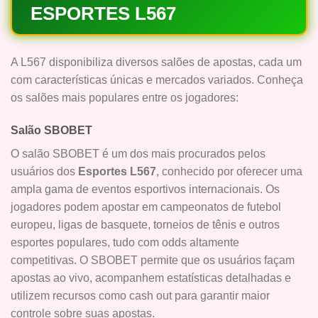
ESPORTES L567
A L567 disponibiliza diversos salões de apostas, cada um
com características únicas e mercados variados. Conheça
os salões mais populares entre os jogadores:
Salão SBOBET
O salão SBOBET é um dos mais procurados pelos
usuários dos
Esportes L567
, conhecido por oferecer uma
ampla gama de eventos esportivos internacionais. Os
jogadores podem apostar em campeonatos de futebol
europeu, ligas de basquete, torneios de tênis e outros
esportes populares, tudo com odds altamente
competitivas. O SBOBET permite que os usuários façam
apostas ao vivo, acompanhem estatísticas detalhadas e
utilizem recursos como cash out para garantir maior
controle sobre suas apostas.