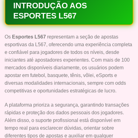
INTRODUÇÃO AOS
ESPORTES L567
Os
Esportes L567
representam a seção de apostas
esportivas da L567, oferecendo uma experiência completa
e confiável para jogadores de todos os níveis, desde
iniciantes até apostadores experientes. Com mais de 100
mercados disponíveis diariamente, os usuários podem
apostar em futebol, basquete, tênis, vôlei, eSports e
diversas modalidades internacionais, sempre com odds
competitivas e oportunidades estratégicas de lucro.
A plataforma prioriza a segurança, garantindo transações
rápidas e proteção dos dados pessoais dos jogadores.
Além disso, o suporte profissional está disponível em
tempo real para esclarecer dúvidas, orientar sobre
diferentes tipos de apostas e auxiliar em qualquer