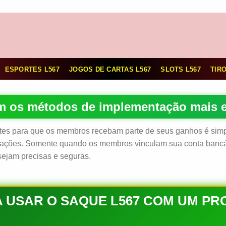
ESPORTES L567
JOGOS DE CARTAS L567
SLOTS L567
TIRO
 os métodos de implementação mais 
es para que os membros recebam parte de seus ganhos é simpli
ações. Somente quando os membros vinculam sua conta bancária
sejam precisas e seguras.
 USAR O SAQUE L567 COM UM P