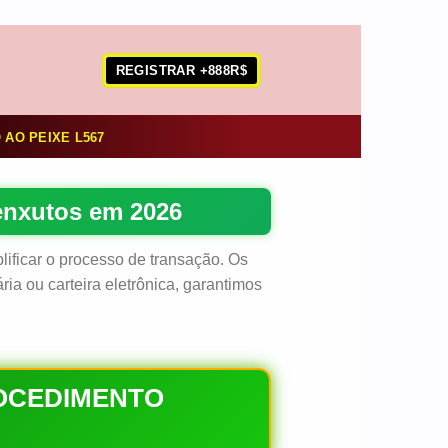
REGISTRAR +888R$
 AO PEIXE L567
enxutos em 2026
ficar o processo de transação. Os
 ou carteira eletrônica, garantimos
ROCEDIMENTO