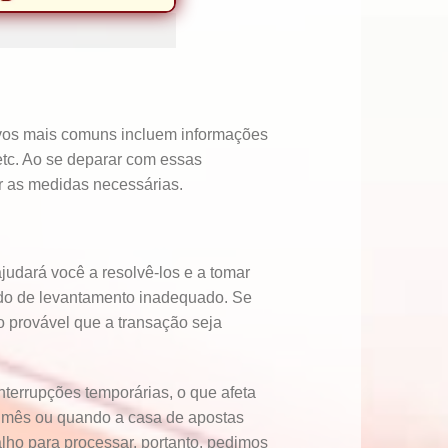
tivos mais comuns incluem informações
 etc. Ao se deparar com essas
r as medidas necessárias.
udará você a resolvê-los e a tomar
odo de levantamento inadequado. Se
o provável que a transação seja
terrupções temporárias, o que afeta
do mês ou quando a casa de apostas
lho para processar, portanto, pedimos